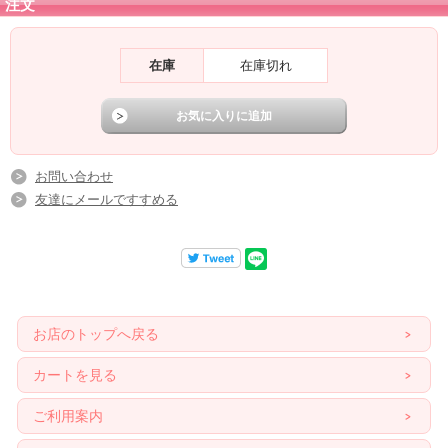
注文
をはるかに超えるパワーだとされます。
在庫
在庫切れ
それだけに、フェナカイトは持ち主となる人の準備が整っていないと、出会うこ
とすらできないと言われますが、出会うことができれば、それは人生のステップ
アップが約束されたといえるでしょう。
肉体、精神、意識のすべての面から働きかけて、エネルギーラインを浄化してす
べてのチャクラを活性します。
お問い合わせ
友達にメールですすめる
Recommend
お店のトップへ戻る
カートを見る
〜こんな効果を求めるあなたにおすすめ〜
ご利用案内