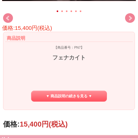
価格:15,400円(税込)
商品説明
【商品番号：PN7】
フェナカイト
フェナカイトはこの地球上でもっとも波動が高いとされるハイバイブレーション
▼ 商品説明の続きを見る ▼
ストーンのひとつです。特にロシア産のフェナカイトは高い波動を持ち、エネル
ギーレベルも高いのが特徴です。こちらはその希少なロシア産のフェナカイトで
す。
価格:
15,400円
(税込)
フェナカイトを手にしてからサイキック能力が目覚めた、また人生がよい方向へ
の大きな転換期に入ったとう方もおられるほどの強力な、ハイバイブレーション
ストーンであり、高いヒーリング効果を発揮します。世界3大ヒーリングストーン