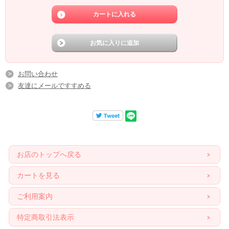
やさしい灯りは、大切な それなのに気づきにくいところにも気づかせてくれ
る。
キャンドルの灯りは、大事な灯りで、心の中も灯してくれる。
元気が出ない時は、励ましてもくれるし、寄り添ってもくれるよ。
だから、私は、いつも、灯してる。
私のサロンのカウンセリングルームにもたくさんのキャンドルがあるけれど、 夜
お問い合わせ
だけでなく、お昼間も灯されてる♪
友達にメールですすめる
なぜなら、小さい三角形の小窓しかないお部屋でカウンセリングをしているから
（笑
早朝のカウンセリングの時も、
夜のような雰囲気なので、キャンドルの灯りが、すごくほっとする雰囲気にな
るよ＾＾
お店のトップへ戻る
キャンドルの灯りは、「火」のエネルギーそのものなので、
風水の考えでいくと、置いておくだけで、そのエネルギーを強めることもできる
カートを見る
し、
本当に灯すと、もっと、強くなるよ。
ご利用案内
ストレートに浄化作用もでてくるしね！！
自分自身に足りない色を使ったキャンドルにすると、
特定商取引法表示
自分の健康管理にも効果を出してくれるし、