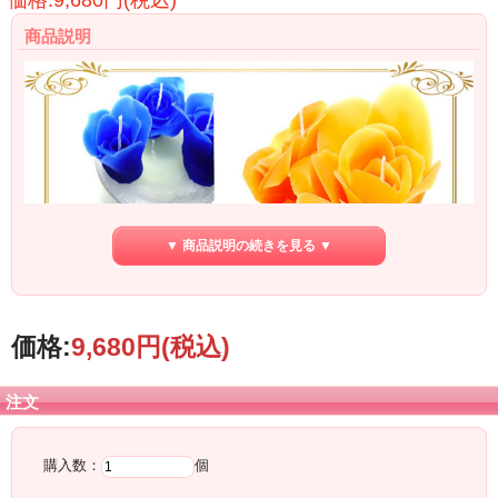
価格:9,680円(税込)
商品説明
▼ 商品説明の続きを見る ▼
価格:
9,680円
(税込)
【商品番号】odc6800
■オーダーメイドキャンドル■
キャンドルの炎って、かわいいよね。
注文
太陽に比べたら、かなーり小さな灯りだけれど、
細やかなところに気がつけて、そして、穏やか。
購入数：
個
自分と向き合うにも すごく、すごく効果的。