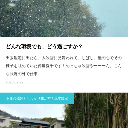
どんな環境でも、どう過ごすか？
出張鑑定に出たら、大吹雪に見舞われて、しばし、無の心でその
様子を眺めていた倖世愛千です！めっちゃ吹雪やーーーん。こん
な状況の外で仕事…
2023.02.22
お家の運気もしっかり生かす！風水鑑定