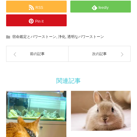
RSS
feedly
Pin it
宿命鑑定とパワーストーン
,
浄化
,
透明なパワーストーン
前の記事
次の記事
関連記事