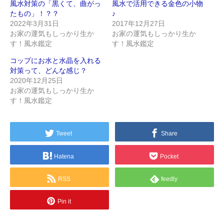
風水対策の「黒くて、曲がっ
風水で活用できる金色の小物
たもの」！？？
♪
2022年3月31日
2017年12月27日
お家の運気もしっかり生か
お家の運気もしっかり生か
す！風水鑑定
す！風水鑑定
コップにお水と水晶を入れる
対策って、どんな感じ？
2020年12月25日
お家の運気もしっかり生か
す！風水鑑定
Tweet
Share
Hatena
Pocket
RSS
feedly
Pin it