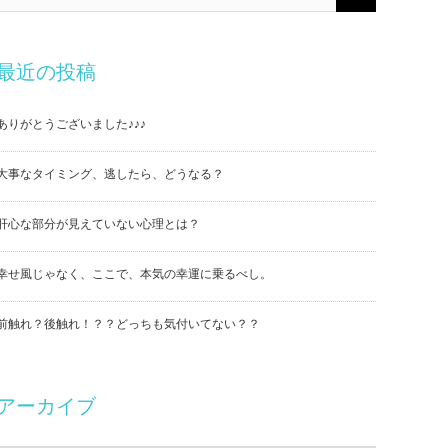
最近の投稿
ありがとうございました♪♪♪
大事なタイミング、逃したら、どうなる？
肝心な部分が見えていない心理とは？
幸せ風じゃなく、ここで、本気の幸運に乗るべし。
前触れ？後触れ！？？どっちも気付いてない？？
アーカイブ