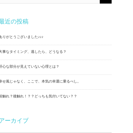
最近の投稿
ありがとうございました♪♪♪
大事なタイミング、逃したら、どうなる？
肝心な部分が見えていない心理とは？
幸せ風じゃなく、ここで、本気の幸運に乗るべし。
前触れ？後触れ！？？どっちも気付いてない？？
アーカイブ