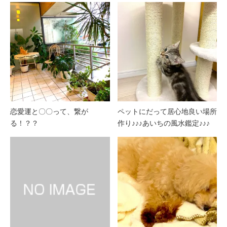
恋愛運と〇〇って、繋が
ペットにだって居心地良い場所
る！？？
作り♪♪♪あいちの風水鑑定♪♪♪