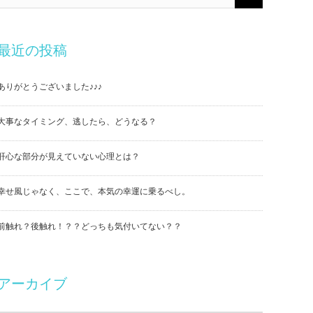
最近の投稿
ありがとうございました♪♪♪
大事なタイミング、逃したら、どうなる？
肝心な部分が見えていない心理とは？
幸せ風じゃなく、ここで、本気の幸運に乗るべし。
前触れ？後触れ！？？どっちも気付いてない？？
アーカイブ