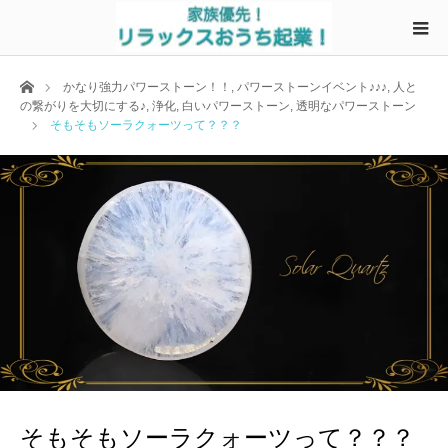
ホーム
かなり強力パワーストーン！！
,
パワーストーンイベント♪♪♪
,
人と
の繋がりを大切にする♪
,
浄化
,
白いパワーストーン
,
透明なパワーストーン
そもそもソーラクォーツって？？？
そもそもソーラクォーツって？？？