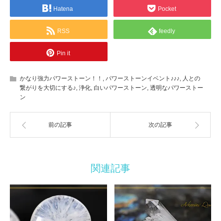
Hatena
Pocket
RSS
feedly
Pin it
かなり強力パワーストーン！！
,
パワーストーンイベント♪♪♪
,
人との
繋がりを大切にする♪
,
浄化
,
白いパワーストーン
,
透明なパワーストー
ン
前の記事
次の記事
関連記事