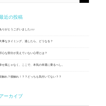
最近の投稿
ありがとうございました♪♪♪
大事なタイミング、逃したら、どうなる？
肝心な部分が見えていない心理とは？
幸せ風じゃなく、ここで、本気の幸運に乗るべし。
前触れ？後触れ！？？どっちも気付いてない？？
アーカイブ