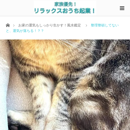
ホーム
お家の運気もしっかり生かす！風水鑑定
整理整頓してない
と、運気が落ちる！？？