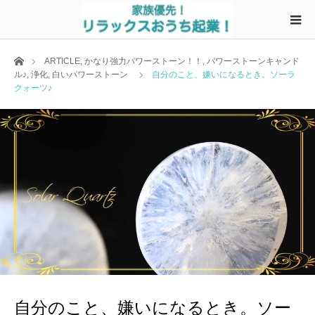
ホーム
ARTICLE
,
かなり強力パワーストーン！！
,
パワーストーンキャンド
ル♪
,
浄化
,
白いパワーストーン
自分のこと、嫌いになるとき。ソーラ
クォーツ♪
自分のこと、嫌いになるとき。ソー